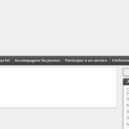
sa foi
Accompagner les jeunes
Participer à un service
S’inform
J
C
p
D
M
D
D
M