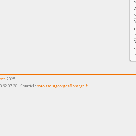
M
D
M
R
E
R
D
F
R
ppes
2025
0 62 97 20 - Courriel :
paroisse.stgeorges@orange.fr