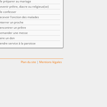
e préparer au mariage
evenir prêtre, diacre ou religieux(se)
e confesser
ecevoir l’onction des malades
nterrer un proche
encontrer un prêtre
emander une messe
aire un don
endre service à la paroisse
Plan du site
|
Mentions légales