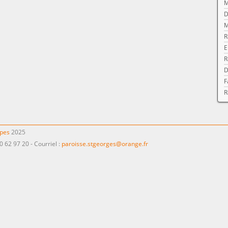
M
D
M
R
E
R
D
F
R
ppes
2025
0 62 97 20 - Courriel :
paroisse.stgeorges@orange.fr