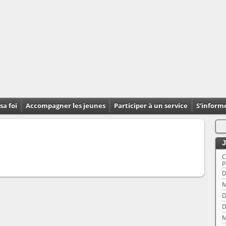
sa foi
Accompagner les jeunes
Participer à un service
S’inform
J
C
p
D
M
D
D
M