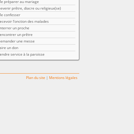
e préparer au mariage
evenir prêtre, diacre ou religieux(se)
e confesser
ecevoir l’onction des malades
nterrer un proche
encontrer un prêtre
emander une messe
aire un don
endre service à la paroisse
Plan du site
|
Mentions légales