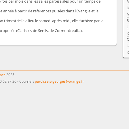
 fois par mois dans les salles paroissiales pour un temps de
M
D
 année à partir de références puisées dans l’Évangile et la
M
trimestrielle a lieu le samedi après-midi, elle s’achève par la
R
E
proposée (Clarisses de Senlis, de Cormontreuil…).
R
D
F
R
ppes
2025
0 62 97 20 - Courriel :
paroisse.stgeorges@orange.fr