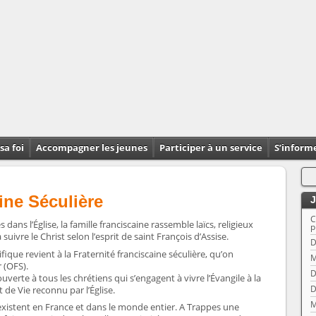
sa foi
Accompagner les jeunes
Participer à un service
S’inform
ine Séculière
J
C
s dans l’Église, la famille franciscaine rassemble laïcs, religieux
p
uivre le Christ selon l’esprit de saint François d’Assise.
D
ifique revient à la Fraternité franciscaine séculière, qu’on
M
 (OFS).
D
ouverte à tous les chrétiens qui s’engagent à vivre l’Évangile à la
t de Vie reconnu par l’Église.
D
M
 existent en France et dans le monde entier. A Trappes une