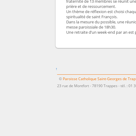
fraternité de 13 membres se réunit une
prière et de ressourcement.
Un thème de réflexion est choisi chaque
spiritualité de saint François.
Dans la mesure du possible, une réunion 
messe paroissiale de 18h30.
Une retraite d’un week-end par an est 
↑
©
Paroisse Catholique Saint-Georges de Tra
23 rue de Montfort - 78190 Trappes - tél. : 01 3