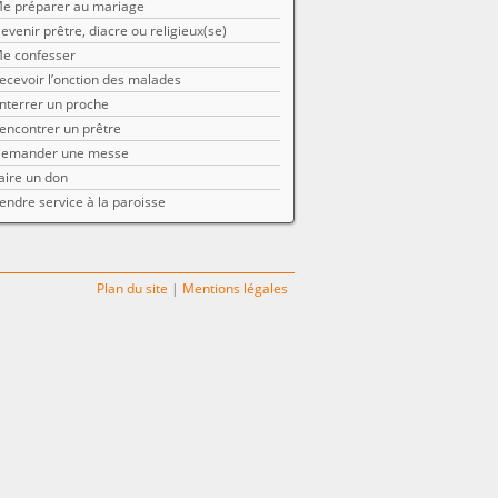
e préparer au mariage
evenir prêtre, diacre ou religieux(se)
e confesser
ecevoir l’onction des malades
nterrer un proche
encontrer un prêtre
emander une messe
aire un don
endre service à la paroisse
Plan du site
|
Mentions légales