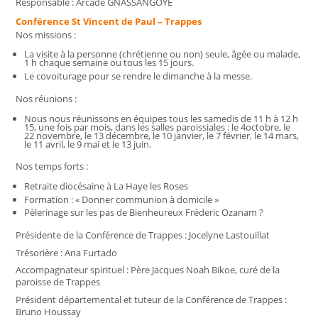
Responsable : Arcade GNASSANGOYE
Conférence St Vincent de Paul – Trappes
Nos missions :
La visite à la personne (chrétienne ou non) seule, âgée ou malade,
1 h chaque semaine ou tous les 15 jours.
Le covoiturage pour se rendre le dimanche à la messe.
Nos réunions :
Nous nous réunissons en équipes tous les samedis de 11 h à 12 h
15, une fois par mois, dans les salles paroissiales : le 4octobre, le
22 novembre, le 13 décembre, le 10 janvier, le 7 février, le 14 mars,
le 11 avril, le 9 mai et le 13 juin.
Nos temps forts :
Retraite diocésaine à La Haye les Roses
Formation : « Donner communion à domicile »
Pèlerinage sur les pas de Bienheureux Fréderic Ozanam ?
Présidente de la Conférence de Trappes : Jocelyne Lastouillat
Trésorière : Ana Furtado
Accompagnateur spirituel : Père Jacques Noah Bikoe, curé de la
paroisse de Trappes
Président départemental et tuteur de la Conférence de Trappes :
Bruno Houssay