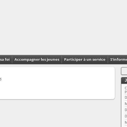
sa foi
Accompagner les jeunes
Participer à un service
S’inform
5
J
C
p
D
M
D
D
M