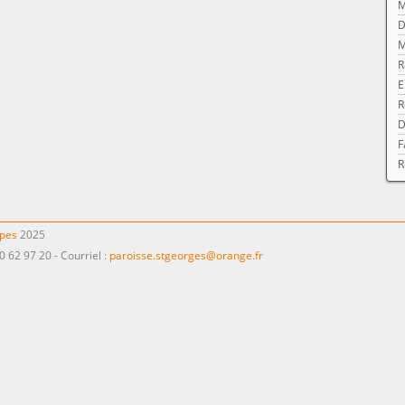
M
D
M
R
E
R
D
F
R
ppes
2025
0 62 97 20 - Courriel :
paroisse.stgeorges@orange.fr