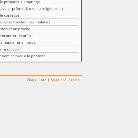
e préparer au mariage
evenir prêtre, diacre ou religieux(se)
e confesser
ecevoir l’onction des malades
nterrer un proche
encontrer un prêtre
emander une messe
aire un don
endre service à la paroisse
Plan du site
|
Mentions légales