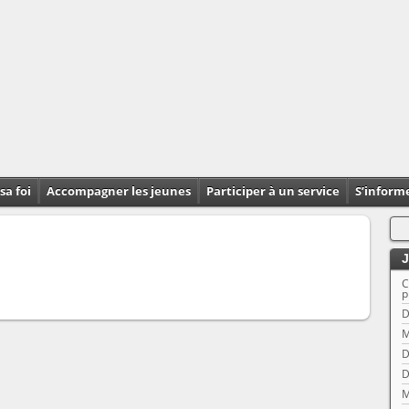
sa foi
Accompagner les jeunes
Participer à un service
S’inform
J
C
p
D
M
D
D
M