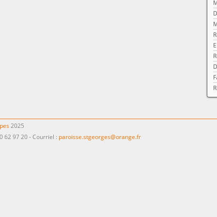
M
D
M
R
E
R
D
F
R
ppes
2025
0 62 97 20 - Courriel :
paroisse.stgeorges@orange.fr