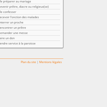
e préparer au mariage
evenir prêtre, diacre ou religieux(se)
e confesser
ecevoir l’onction des malades
nterrer un proche
encontrer un prêtre
emander une messe
aire un don
endre service à la paroisse
Plan du site
|
Mentions légales