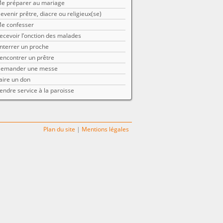
e préparer au mariage
evenir prêtre, diacre ou religieux(se)
e confesser
ecevoir l’onction des malades
nterrer un proche
encontrer un prêtre
emander une messe
aire un don
endre service à la paroisse
Plan du site
|
Mentions légales