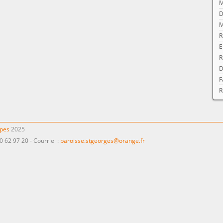
M
D
M
R
E
R
D
F
R
ppes
2025
0 62 97 20 - Courriel :
paroisse.stgeorges@orange.fr