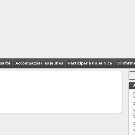
sa foi
Accompagner les jeunes
Participer à un service
S’inform
J
C
p
D
M
D
D
M