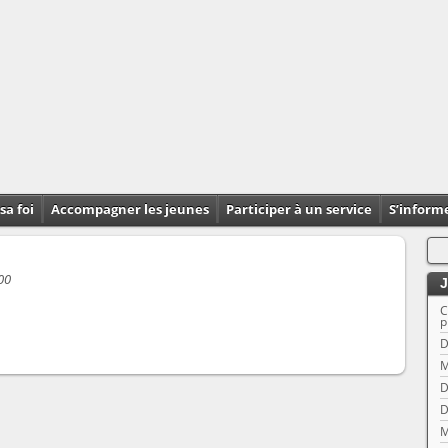
sa foi
Accompagner les jeunes
Participer à un service
S’inform
 00
J
C
p
D
M
D
D
M