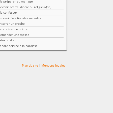
e préparer au mariage
evenir prêtre, diacre ou religieux(se)
e confesser
ecevoir l’onction des malades
nterrer un proche
encontrer un prêtre
emander une messe
aire un don
endre service à la paroisse
Plan du site
|
Mentions légales