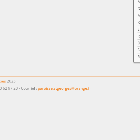
M
D
M
R
E
R
D
F
R
ppes
2025
0 62 97 20 - Courriel :
paroisse.stgeorges@orange.fr