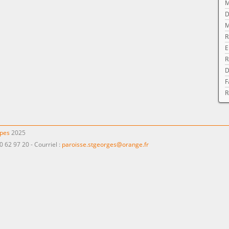
M
D
M
R
E
R
D
F
R
ppes
2025
0 62 97 20 - Courriel :
paroisse.stgeorges@orange.fr