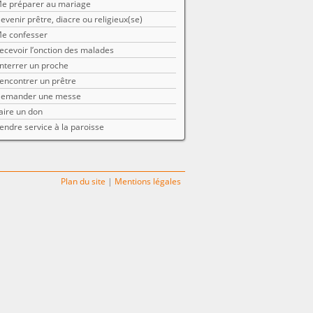
e préparer au mariage
evenir prêtre, diacre ou religieux(se)
e confesser
ecevoir l’onction des malades
nterrer un proche
encontrer un prêtre
emander une messe
aire un don
endre service à la paroisse
Plan du site
|
Mentions légales