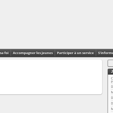
sa foi
Accompagner les jeunes
Participer à un service
S’inform
J
C
p
D
M
D
D
M