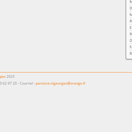
M
D
M
R
E
R
D
F
R
ppes
2025
0 62 97 20 - Courriel :
paroisse.stgeorges@orange.fr