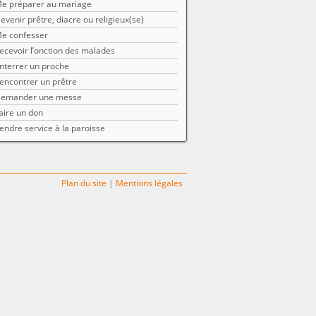
e préparer au mariage
evenir prêtre, diacre ou religieux(se)
e confesser
ecevoir l’onction des malades
nterrer un proche
encontrer un prêtre
emander une messe
aire un don
endre service à la paroisse
Plan du site
|
Mentions légales