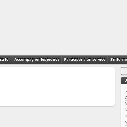
sa foi
Accompagner les jeunes
Participer à un service
S’inform
J
C
p
D
M
D
D
M