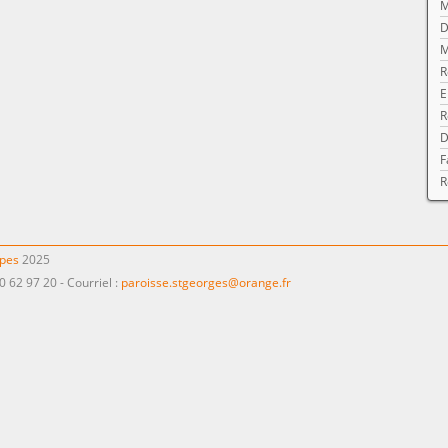
M
D
M
R
E
R
D
F
R
ppes
2025
0 62 97 20 - Courriel :
paroisse.stgeorges@orange.fr