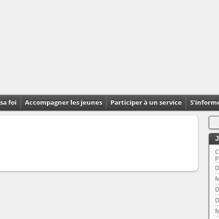
sa foi
Accompagner les jeunes
Participer à un service
S’inform
J
C
p
D
M
D
D
M