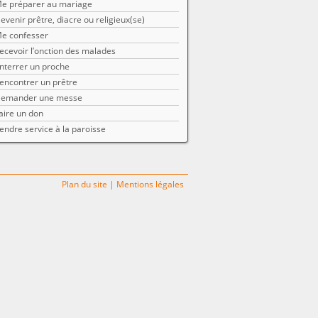
e préparer au mariage
evenir prêtre, diacre ou religieux(se)
e confesser
ecevoir l’onction des malades
nterrer un proche
encontrer un prêtre
emander une messe
aire un don
endre service à la paroisse
Plan du site
|
Mentions légales