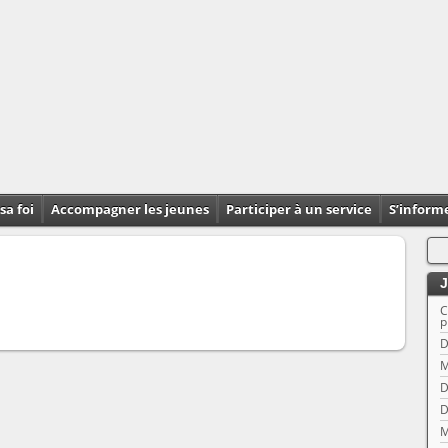
sa foi
Accompagner les jeunes
Participer à un service
S’inform
J
C
p
D
M
D
D
M