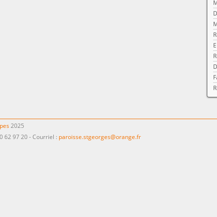
M
D
M
R
E
R
D
F
R
ppes
2025
0 62 97 20 - Courriel :
paroisse.stgeorges@orange.fr