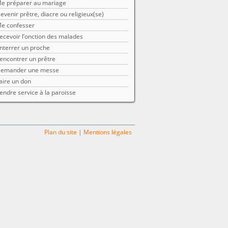
e préparer au mariage
evenir prêtre, diacre ou religieux(se)
e confesser
ecevoir l’onction des malades
nterrer un proche
encontrer un prêtre
emander une messe
aire un don
endre service à la paroisse
Plan du site
|
Mentions légales