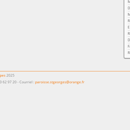
M
D
M
R
E
R
D
F
R
ppes
2025
0 62 97 20 - Courriel :
paroisse.stgeorges@orange.fr