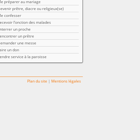
e préparer au mariage
evenir prêtre, diacre ou religieux(se)
e confesser
ecevoir l’onction des malades
nterrer un proche
encontrer un prêtre
emander une messe
aire un don
endre service à la paroisse
Plan du site
|
Mentions légales