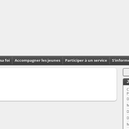
sa foi
Accompagner les jeunes
Participer à un service
S’inform
J
C
p
D
M
D
D
M