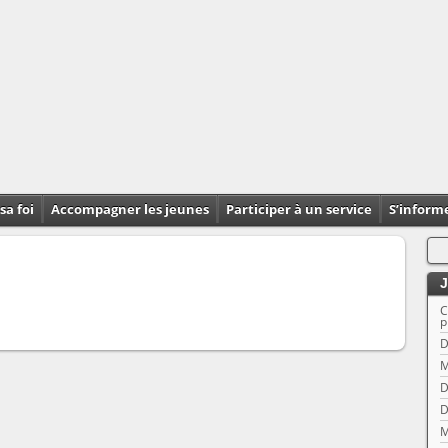
sa foi
Accompagner les jeunes
Participer à un service
S’inform
J
C
p
D
M
D
D
M