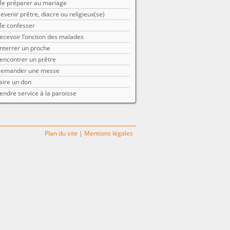
e préparer au mariage
evenir prêtre, diacre ou religieux(se)
e confesser
ecevoir l’onction des malades
nterrer un proche
encontrer un prêtre
emander une messe
aire un don
endre service à la paroisse
Plan du site
|
Mentions légales