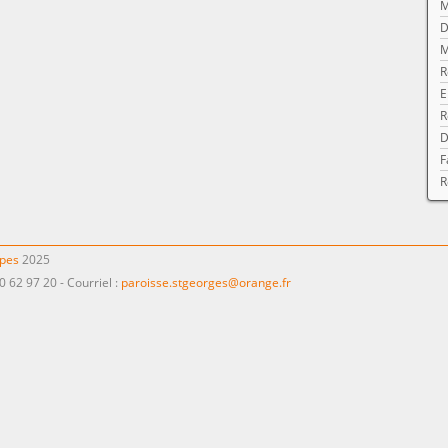
M
D
M
R
E
R
D
F
R
ppes
2025
0 62 97 20 - Courriel :
paroisse.stgeorges@orange.fr